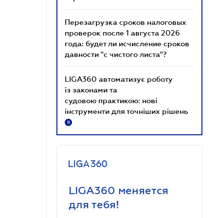
Перезагрузка сроков налоговых
проверок после 1 августа 2026
года: будет ли исчисление сроков
давности "с чистого листа"?
LIGA360 автоматизує роботу
із законами та
судовою практикою: нові
інструменти для точніших рішень
R
LIGA360 меняется
для тебя!