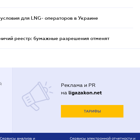
 условия для LNG- операторов в Украине
тничий реестр: бумажные разрешения отменят
й
Реклама и PR
ligazakon.net
на
ТАРИФЫ
Сервисы анализа и
Сервисы электронной отчетности и