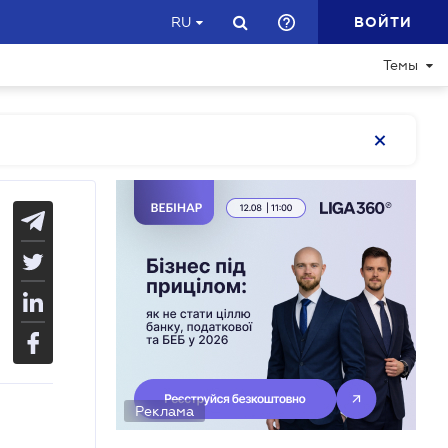
ВОЙТИ
RU
Темы
Реклама