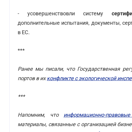
- усовершенствовли систему
сертиф
дополнительные испытания, документы, сер
в ЕС.
***
Ранее мы писали, что Государственная рег
портов в их
конфликте с экологической инсп
***
Напомним, что
информационно-правовы
материалы, связанные с организацией бизне