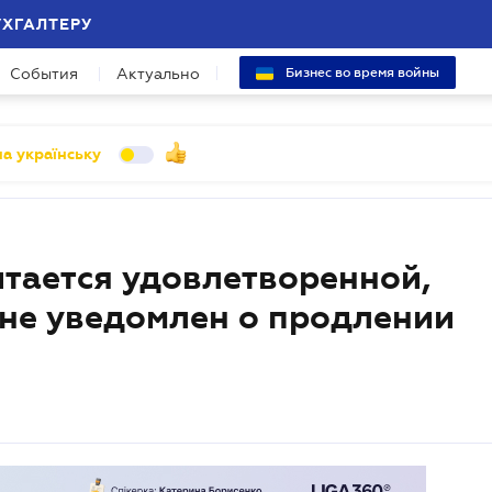
УХГАЛТЕРУ
События
Актуально
Бизнес во время войны
а українську
тается удовлетворенной,
не уведомлен о продлении