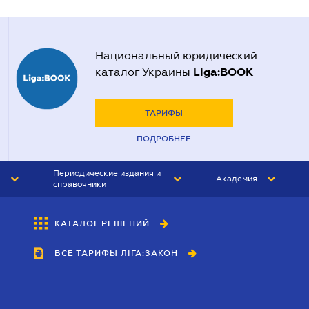
Национальный юридический
Liga:BOOK
каталог Украины
ТАРИФЫ
ПОДРОБНЕЕ
Периодические издания и
Академия
справочники
ЮРИСТ&ЗАКОН
АКАДЕМИЯ ЛІГА:ЗАКОН
КАТАЛОГ РЕШЕНИЙ
БУХГАЛТЕР&ЗАКОН
ВСЕ ТАРИФЫ ЛІГА:ЗАКОН
ВЕСТНИК МСФО
ИНТЕРБУХ
ЛИЧНЫЙ ЭКСПЕРТ