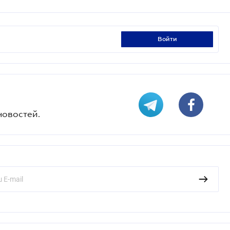
войти
новостей.