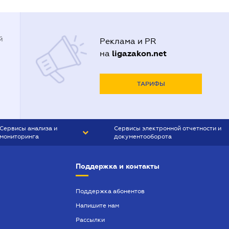
й
Реклама и PR
ligazakon.net
на
ТАРИФЫ
Сервисы анализа и
Сервисы электронной отчетности и
мониторинга
документооборота
CONTR AGENT
Liga:REPORT
Поддержка и контакты
SMS-МАЯК
VERDICTUM
Поддержка абонентов
Напишите нам
SEMANTRUM
Рассылки
SMS-МАЯК ИПОТЕКА