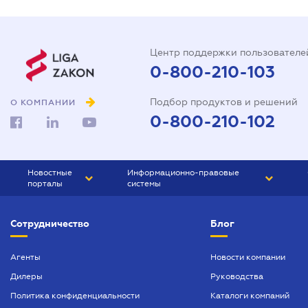
Центр поддержки пользователе
0-800-210-103
Подбор продуктов и решений
О КОМПАНИИ
0-800-210-102
Новостные
Информационно-правовые
порталы
системы
ЮРЛИГА
Право Украины
Сотрудничество
Блог
БИЗНЕС
ГРАНД
БУХГАЛТЕР.ua
ПРАЙМ
Агенты
Новости компании
Дилеры
Руководства
БУХГАЛТЕР ПРОФ
Политика конфиденциальности
Каталоги компаний
ЮРИСТ ПРОФ