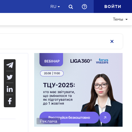
ВОЙТИ
RU
Темы
Реклама