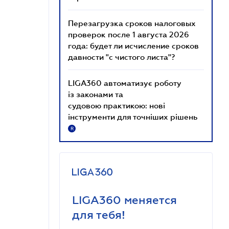
Перезагрузка сроков налоговых
проверок после 1 августа 2026
года: будет ли исчисление сроков
давности "с чистого листа"?
LIGA360 автоматизує роботу
із законами та
судовою практикою: нові
інструменти для точніших рішень
R
LIGA360 меняется
для тебя!