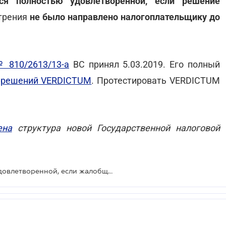
ся полностью удовлетворенной, если решение
отрения
не было направлено налогоплательщику до
№ 810/2613/13-а
ВС принял 5.03.2019. Его полный
х решений VERDICTUM
. Протестировать VERDICTUM
ена
структура новой Государственной налоговой
Жалоба налоговикам считается удовлетворенной, если жалобщик вовремя не уведомлен о продлении срока ее рассмотрения