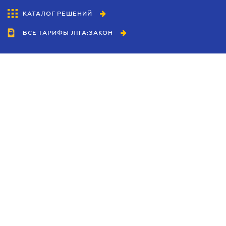
КАТАЛОГ РЕШЕНИЙ
ВСЕ ТАРИФЫ ЛІГА:ЗАКОН
Сотрудничество
Агенты
Дилеры
Политика
конфиденциальности
Условия использования
сайта
Реклама
Блог
Новости компании
Руководства
Каталоги компаний