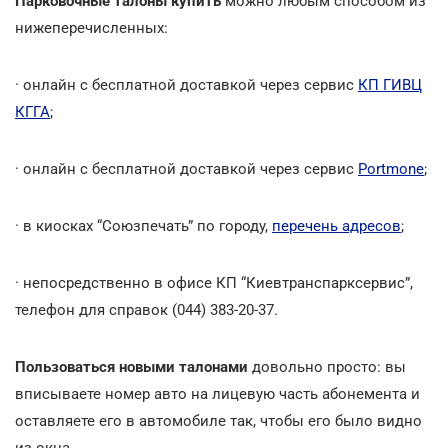
Парковочные талоны купить
можно любым способом из
нижеперечисленных:
·
онлайн с бесплатной доставкой через сервис
КП ГИВЦ
КГГА
;
·
онлайн с бесплатной доставкой через сервис
Portmone
;
·
в киосках “Союзпечать” по городу,
перечень адресов
;
·
непосредственно в офисе КП “Киевтранспарксервис”,
телефон для справок (044) 383-20-37.
Пользоваться новыми талонами
довольно просто: вы
вписываете номер авто на лицевую часть абонемента и
оставляете его в автомобиле так, чтобы его было видно
из окна.