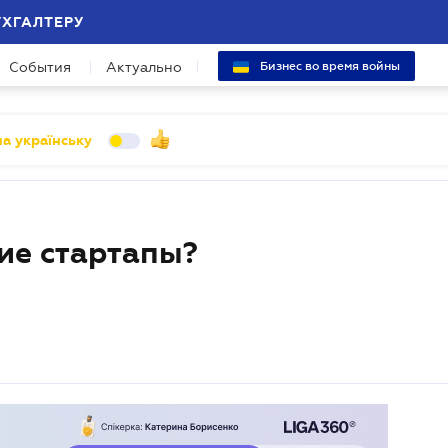
УХГАЛТЕРУ
События
Актуально
Бизнес во время войны
а українську
ие стартапы?