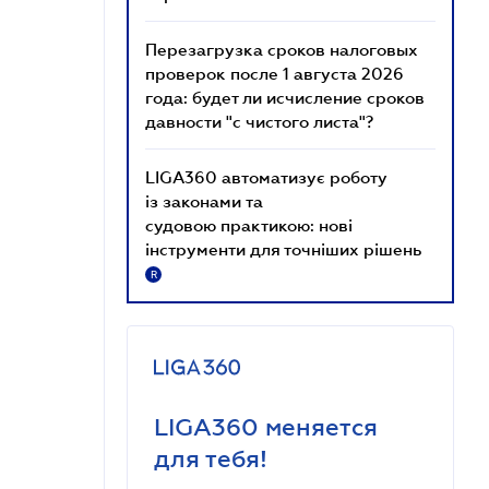
Перезагрузка сроков налоговых
проверок после 1 августа 2026
года: будет ли исчисление сроков
давности "с чистого листа"?
LIGA360 автоматизує роботу
із законами та
судовою практикою: нові
інструменти для точніших рішень
R
LIGA360 меняется
для тебя!