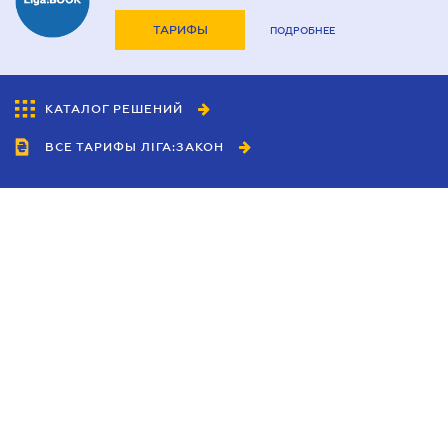
ТАРИФЫ
ПОДРОБНЕЕ
КАТАЛОГ РЕШЕНИЙ
ВСЕ ТАРИФЫ ЛІГА:ЗАКОН
Сотрудничество
Агенты
Дилеры
Политика
конфиденциальности
Условия использования
сайта
Реклама
Блог