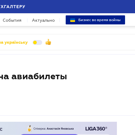
УХГАЛТЕРУ
События
Актуально
Бизнес во время войны
а українську
 на авиабилеты