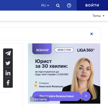
ВОЙТИ
RU
Темы
Реклама