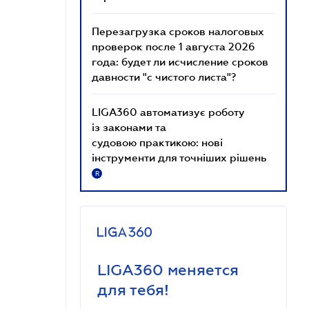
Перезагрузка сроков налоговых
проверок после 1 августа 2026
года: будет ли исчисление сроков
давности "с чистого листа"?
LIGA360 автоматизує роботу
із законами та
судовою практикою: нові
інструменти для точніших рішень
R
LIGA360 меняется
для тебя!