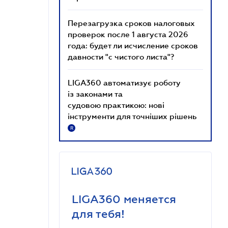
Перезагрузка сроков налоговых
проверок после 1 августа 2026
года: будет ли исчисление сроков
давности "с чистого листа"?
LIGA360 автоматизує роботу
із законами та
судовою практикою: нові
інструменти для точніших рішень
R
LIGA360 меняется
для тебя!