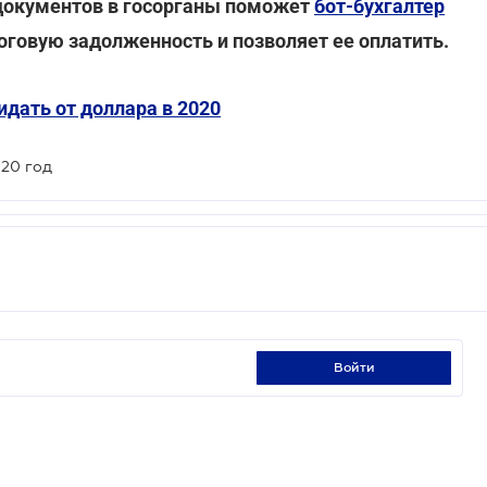
 документов в госорганы поможет
бот-бухгалтер
говую задолженность и позволяет ее оплатить.
идать от доллара в 2020
020 год
войти