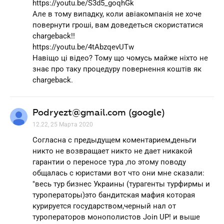
https://youtu.be/S3d5_goqhGk
Але в тому випадку, коли авіакомпанія не хоче
повернути гроші, вам доведеться скористатися
chargeback!!
https://youtu.be/4tAbzqevUTw
Навіщо ці відео? Тому що чомусь майже ніхто не
знає про таку процедуру повернення коштів як
chargeback.
Podryezt@gmail.com (google)
12.22, 25 Марта 2020
Согласна с предыдущем коментарием,деньги
никто не возвращает никто не дает никакой
гарантии о переносе тура ,по этому поводу
общалась с юристами вот что они мне сказали:
"весь тур бизнес Украины (турагенты турфирмы и
туроператоры)это бандитская мафия которая
курируется государством,черный нал от
туроператоров монополистов Join UP! и выше