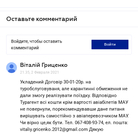
Оставьте комментарий
Войдите, чтобы оставить
войти
комментарий
Віталій Гриценко
21.35, 2 Февраля 2021
Укладений Договір 30-01-20р. на
туробслуговуваня, але карантинні обмеження не
дали змогу реалізувати поїздку. Відповідно
Турагент всі кошти крім вартості авіабілетів МАУ
не повернули, порекомендувавши дане питаня
вирішувать самостійно з авіаперевозчиком МАУ.
Чи вірно це,як бути. Тел. 067-408-93-74, ел. пошта:
vitaliy.gricenko.2012@gmail.com Дякую