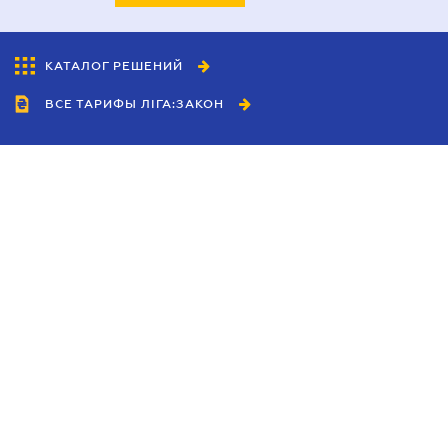
КАТАЛОГ РЕШЕНИЙ
ВСЕ ТАРИФЫ ЛІГА:ЗАКОН
Сотрудничество
Агенты
Дилеры
Политика
конфиденциальности
Условия использования
сайта
Реклама
Блог
Новости компании