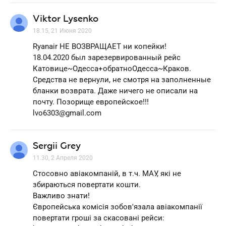
Viktor Lysenko
18.15, 21 Июня 2020
Ryanair НЕ ВОЗВРАЩАЕТ ни копейки!
18.04.2020 был зарезервированный рейс
Катовице~Одесса+обратноОдесса~Краков.
Средства не вернули, не смотря на заполненные
бланки возврата. Даже ничего не описали на
почту. Позорище европейское!!!
lvo6303@gmail.com
Sergii Grey
11.30, 2 Апреля 2020
Стосовно авіакомпаній, в т.ч. МАУ, які не
збираються повертати кошти.
Важливо знати!
Європейська комісія зобов'язала авіакомпанії
повертати гроші за скасовані рейси: