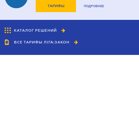
ТАРИФЫ
ПОДРОБНЕЕ
КАТАЛОГ РЕШЕНИЙ
ВСЕ ТАРИФЫ ЛІГА:ЗАКОН
Сотрудничество
Агенты
Дилеры
Политика
конфиденциальности
Условия использования
сайта
Реклама
Блог