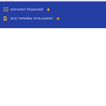
КАТАЛОГ РЕШЕНИЙ
ВСЕ ТАРИФЫ ЛІГА:ЗАКОН
Сотрудничество
Агенты
Дилеры
Политика
конфиденциальности
Условия использования
сайта
Реклама
Блог
Новости компании
Руководства