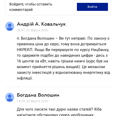
Войдите, чтобы оставить
войти
комментарий
Андрій А. Ковальчук
08.37, 31 Марта 2020
п. Богдана Волошин – Ви тут неправі. По закону є
привязка ціни до євро, тому вона дотримується
НКРЕКП. Якщо Ви перерахуєте по курсу Нацбанку,
то одержите подібні до наведених цифри - десь з
16 центів за кВт, навіть трішки нижчі (курс був на
момент прийняття рішень вищий). Це механізм
захисту інвестицій у відновлювану енергетику від
інфляції.
Богдана Волошин
19.29, 30 Марта 2020
Для чого писати такі дурні назви статей? Хіба
нагнітаєте обстановку серед необізнаних