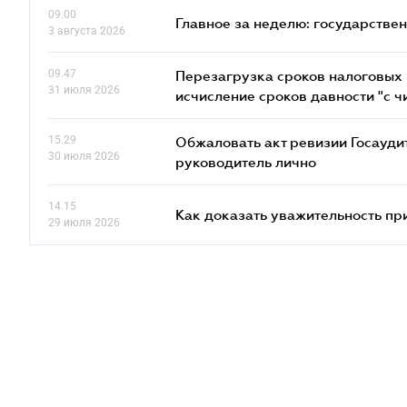
09.00
Главное за неделю: государстве
3 августа 2026
09.47
Перезагрузка сроков налоговых п
31 июля 2026
исчисление сроков давности "с чи
15.29
Обжаловать акт ревизии Госаудит
30 июля 2026
руководитель лично
14.15
Как доказать уважительность п
29 июля 2026