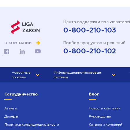
Центр поддержки пользователе
0-800-210-103
Подбор продуктов и решений
О КОМПАНИИ
0-800-210-102
Новостные
Информационно-правовые
порталы
системы
ЮРЛИГА
Право Украины
Сотрудничество
Блог
БИЗНЕС
ГРАНД
БУХГАЛТЕР.ua
ПРАЙМ
Агенты
Новости компании
Дилеры
Руководства
БУХГАЛТЕР ПРОФ
Политика конфиденциальности
Каталоги компаний
ЮРИСТ ПРОФ