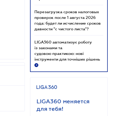
Перезагрузка сроков налоговых
проверок после 1 августа 2026
года: будет ли исчисление сроков
давности "с чистого листа"?
LIGA360 автоматизує роботу
із законами та
судовою практикою: нові
інструменти для точніших рішень
R
LIGA360 меняется
для тебя!