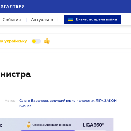
УХГАЛТЕРУ
События
Актуально
Бизнес во время войны
а українську
инистра
Автор:
Ольга Баранова, ведущий юрист-аналитик ЛІГА:ЗАКОН
Бизнес