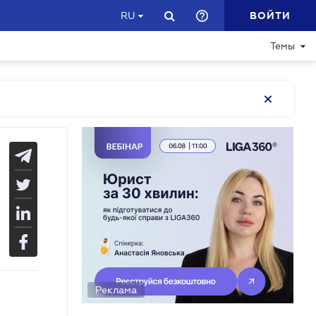
ВОЙТИ
RU
Темы
Реклама