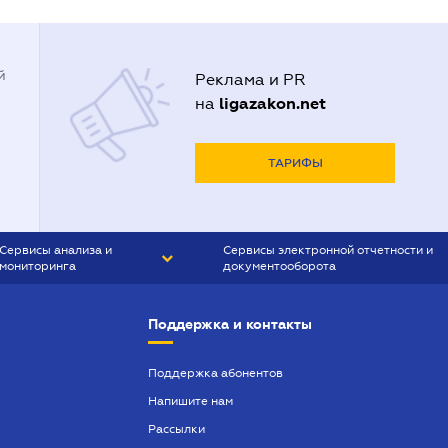
й
Реклама и PR
ligazakon.net
на
ТАРИФЫ
Сервисы анализа и
Сервисы электронной отчетности и
мониторинга
документооборота
CONTR AGENT
Liga:REPORT
Поддержка и контакты
SMS-МАЯК
VERDICTUM
Поддержка абонентов
Напишите нам
SEMANTRUM
Рассылки
SMS-МАЯК ИПОТЕКА