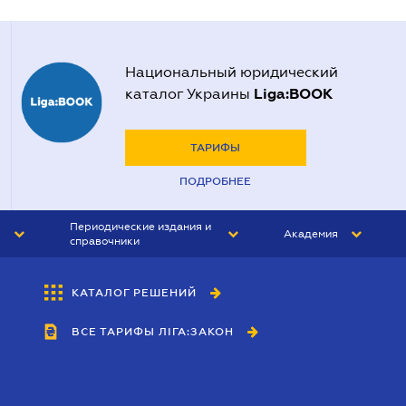
Национальный юридический
Liga:BOOK
каталог Украины
ТАРИФЫ
ПОДРОБНЕЕ
Периодические издания и
Академия
справочники
ЮРИСТ&ЗАКОН
АКАДЕМИЯ ЛІГА:ЗАКОН
КАТАЛОГ РЕШЕНИЙ
БУХГАЛТЕР&ЗАКОН
ВСЕ ТАРИФЫ ЛІГА:ЗАКОН
ВЕСТНИК МСФО
ИНТЕРБУХ
ЛИЧНЫЙ ЭКСПЕРТ