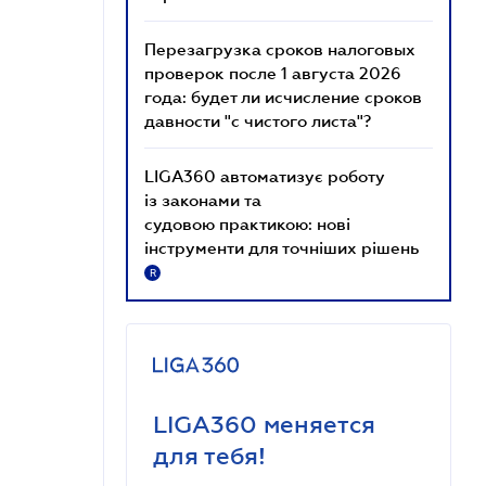
Перезагрузка сроков налоговых
проверок после 1 августа 2026
года: будет ли исчисление сроков
давности "с чистого листа"?
LIGA360 автоматизує роботу
із законами та
судовою практикою: нові
інструменти для точніших рішень
R
LIGA360 меняется
для тебя!