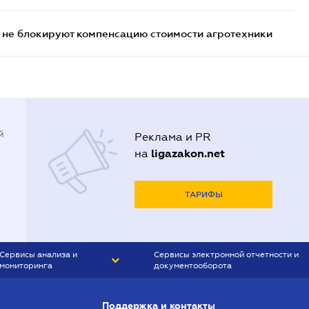
 не блокируют компенсацию стоимости агротехники
й
Реклама и PR
ligazakon.net
на
ТАРИФЫ
Сервисы анализа и
Сервисы электронной отчетности и
мониторинга
документооборота
CONTR AGENT
Liga:REPORT
Поддержка и контакты