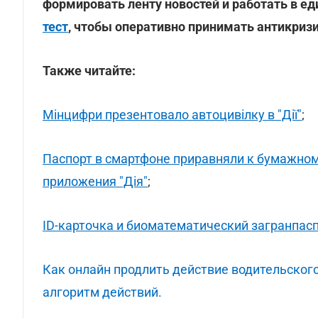
формировать ленту новостей и работать в е
тест
, чтобы оперативно принимать антикриз
Также читайте:
Мінцифри презентовало автоцивілку в "Дії"
;
Паспорт в смартфоне приравняли к бумажном
приложения "Дія"
;
ID-карточка и биоматематический загранпасп
Как онлайн продлить действие водительского
алгоритм действий.