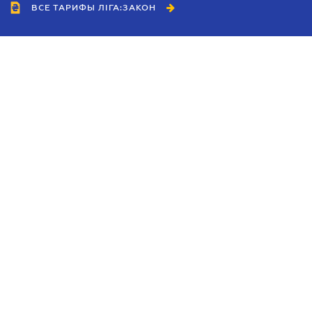
ВСЕ ТАРИФЫ ЛІГА:ЗАКОН
Сотрудничество
Агенты
Дилеры
Политика
конфиденциальности
Условия использования
сайта
Реклама
Блог
Новости компании
Руководства
Каталоги компаний
Темы в центре внимания