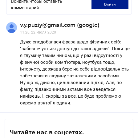
Войдите, чтобы оставить
войти
комментарий
v.y.puziy@gmail.com (google)
11.20, 22 Июля 2020
Дуже сподобалася фраза щодо фізичних осіб:
"забезпечується доступ до такої адреси". Поки це
я тлумачу таким чином, що у разі відсутності у
фізичної особи комп'ютера, ноутбука тощо,
інтернету, держава бере на себе відповідальність
забезпечити людину зазначеними засобами.
Ну що ж, дійсно, цивілізований підхід. Але, по
факту, підзаконними актами все зведеться
нанівець. І, скоріш за все, це буде проблемою
окремо взятої людини.
Читайте нас в соцсетях.