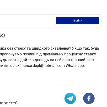
войти
le)
зика без стресу та швидкого схвалення? Якщо так, будь
и пропонуємо позики під преміальну процентну ставку
удь ласка, дайте відповідь на цей електронний лист
итів. quickfinance.dept@hotmail.com Whats-app:
новостей.