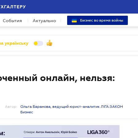
УХГАЛТЕРУ
События
Актуально
Бизнес во время войны
а українську
юченный онлайн, нельзя:
Автор:
Ольга Баранова, ведущий юрист-аналитик ЛІГА:ЗАКОН
Бизнес