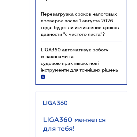
Перезагрузка сроков налоговых
проверок после 1 августа 2026
года: будет ли исчисление сроков
давности "с чистого листа"?
LIGA360 автоматизує роботу
із законами та
судовою практикою: нові
інструменти для точніших рішень
R
LIGA360 меняется
для тебя!