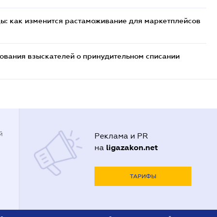
цы: как изменится растаможивание для маркетплейсов
бования взыскателей о принудительном списании
й
Реклама и PR
ligazakon.net
на
ТАРИФЫ