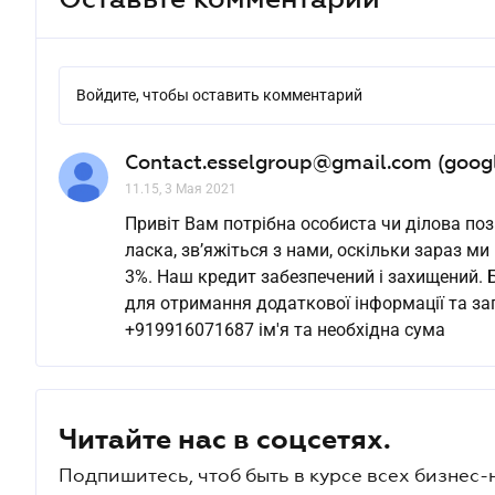
Войдите, чтобы оставить комментарий
Contact.esselgroup@gmail.com (goog
11.15, 3 Мая 2021
Привіт Вам потрібна особиста чи ділова по
ласка, зв’яжіться з нами, оскільки зараз м
3%. Наш кредит забезпечений і захищений. Б
для отримання додаткової інформації та зап
+919916071687 ім'я та необхідна сума
Читайте нас в соцсетях.
Подпишитесь, чтоб быть в курсе всех бизнес-