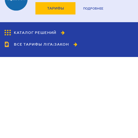
ТАРИФЫ
ПОДРОБНЕЕ
КАТАЛОГ РЕШЕНИЙ
ВСЕ ТАРИФЫ ЛІГА:ЗАКОН
Сотрудничество
Агенты
Дилеры
Политика
конфиденциальности
Условия использования
сайта
Реклама
Блог