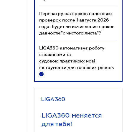
Перезагрузка сроков налоговых
проверок после 1 августа 2026
года: будет ли исчисление сроков
давности "с чистого листа"?
LIGA360 автоматизує роботу
із законами та
судовою практикою: нові
інструменти для точніших рішень
R
LIGA360 меняется
для тебя!