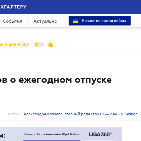
УХГАЛТЕРУ
События
Актуально
Бизнес во время войны
а українську
ов о ежегодном отпуске
Автор:
Александра Кознова, главный редактор LIGA ZAKON Бизнес