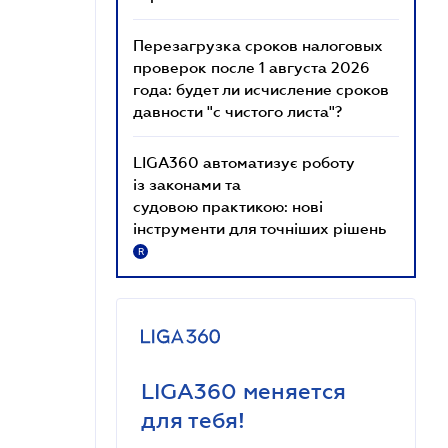
Перезагрузка сроков налоговых
проверок после 1 августа 2026
года: будет ли исчисление сроков
давности "с чистого листа"?
LIGA360 автоматизує роботу
із законами та
судовою практикою: нові
інструменти для точніших рішень
R
LIGA360 меняется
для тебя!