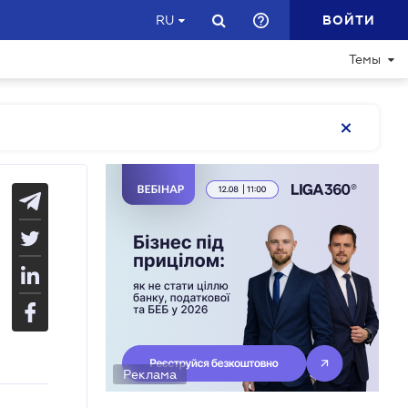
ВОЙТИ
RU
Темы
Реклама