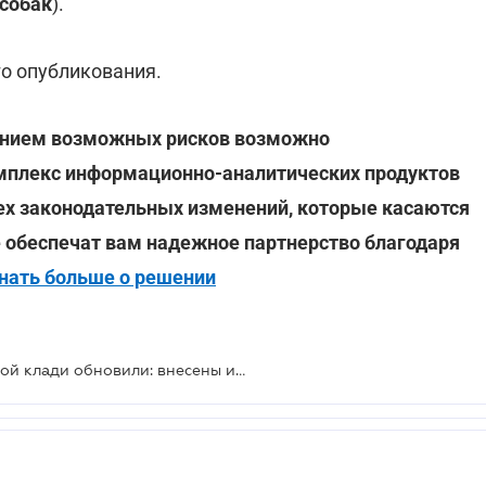
собак
).
го опубликования.
анием возможных рисков возможно
мплекс информационно-аналитических продуктов
ех законодательных изменений, которые касаются
 обеспечат вам надежное партнерство благодаря
нать больше о решении
Нормы бесплатного провоза ручной клади обновили: внесены изменения в правила авиаперевозок