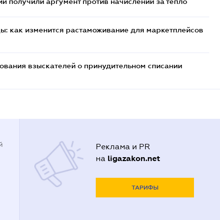
 получили аргумент против начислений за тепло
цы: как изменится растаможивание для маркетплейсов
бования взыскателей о принудительном списании
й
Реклама и PR
ligazakon.net
на
ТАРИФЫ