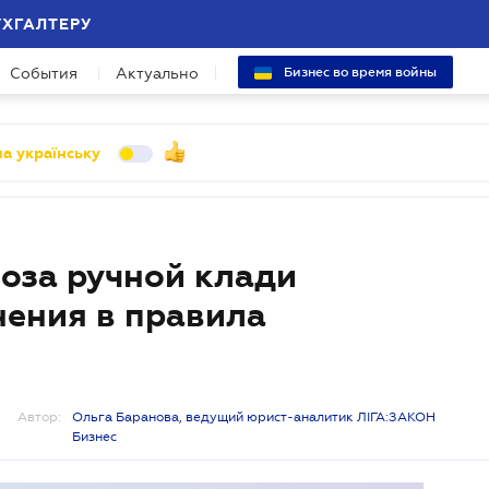
УХГАЛТЕРУ
События
Актуально
Бизнес во время войны
а українську
оза ручной клади
нения в правила
Автор:
Ольга Баранова, ведущий юрист-аналитик ЛІГА:ЗАКОН
Бизнес