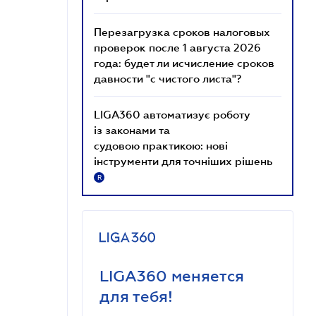
Перезагрузка сроков налоговых
проверок после 1 августа 2026
года: будет ли исчисление сроков
давности "с чистого листа"?
LIGA360 автоматизує роботу
із законами та
судовою практикою: нові
інструменти для точніших рішень
R
LIGA360 меняется
для тебя!