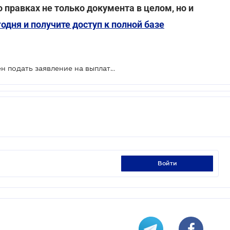
 правках не только документа в целом, но и
одня и получите доступ к полной базе
В какой срок работодатель должен подать заявление на выплату больничных и декретных
войти