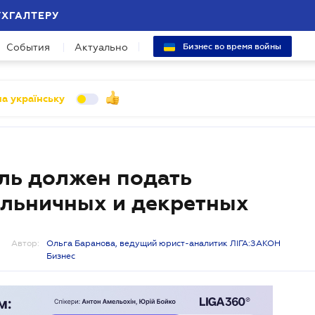
УХГАЛТЕРУ
События
Актуально
Бизнес во время войны
а українську
ель должен подать
ольничных и декретных
Автор:
Ольга Баранова, ведущий юрист-аналитик ЛІГА:ЗАКОН
Бизнес