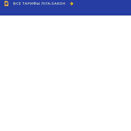
ВСЕ ТАРИФЫ ЛІГА:ЗАКОН
Сотрудничество
Агенты
Дилеры
Политика
конфиденциальности
Условия использования
сайта
Реклама
Блог
Новости компании
Руководства
Каталоги компаний
Темы в центре внимания