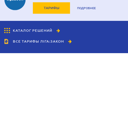
ТАРИФЫ
ПОДРОБНЕЕ
КАТАЛОГ РЕШЕНИЙ
ВСЕ ТАРИФЫ ЛІГА:ЗАКОН
Сотрудничество
Агенты
Дилеры
Политика
конфиденциальности
Условия использования
сайта
Реклама
Блог