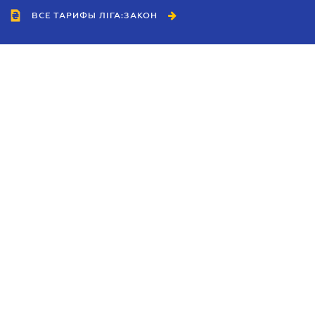
ВСЕ ТАРИФЫ ЛІГА:ЗАКОН
Сотрудничество
Агенты
Дилеры
Политика
конфиденциальности
Условия использования
сайта
Реклама
Блог
Новости компании
Руководства
Каталоги компаний
Темы в центре внимания