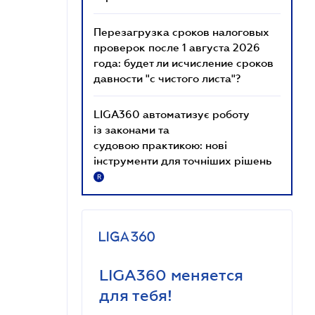
Перезагрузка сроков налоговых
проверок после 1 августа 2026
года: будет ли исчисление сроков
давности "с чистого листа"?
LIGA360 автоматизує роботу
із законами та
судовою практикою: нові
інструменти для точніших рішень
R
LIGA360 меняется
для тебя!