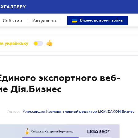
УХГАЛТЕРУ
События
Актуально
Бизнес во время войны
а українську
диного экспортного веб-
е Дія.Бизнес
Автор:
Александра Кознова, главный редактор LIGA ZAKON Бизнес