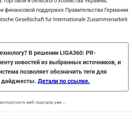
 торговли и сельского хозяйства Украины,
ри финансовой поддержке Правительства Германии
e Gesellschaft fur Internationale Zusammenarbeit
технологу? В решении LIGA360: PR-
енту новостей из выбранных источников, и
система позволяет обозначить теги для
ть дайджесты.
Детали по ссылке.
Международная версия Единого экспортного веб-портала уже на платформе Дія.Бизнес