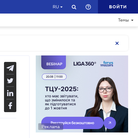
ВОЙТИ
RU
Темы
Реклама