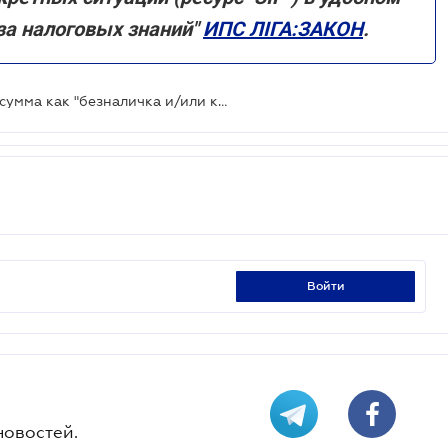
за налоговых знаний"
ИПС ЛІГА:ЗАКОН
.
РРО/ПРРО: ошибочно проведена сумма как "безналичка и/или карточка" вместо "наличка"
войти
новостей.