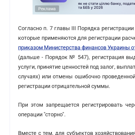
Реклама
Согласно п. 7 главы III Порядка регистраци
которые применяются для регистрации расче
приказом Министерства финансов Украины от
(дальше - Порядок № 547), регистрация выд
услуги, принятие ценностей под залог, выпл
случаях) или отмены ошибочно проведенной
регистрации отрицательной суммы.
При этом запрещается регистрировать че
операции "сторно".
Вместе с тем, для субъектов хозяйствовани