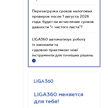
Перезагрузка сроков налоговых
проверок после 1 августа 2026
года: будет ли исчисление сроков
давности "с чистого листа"?
LIGA360 автоматизує роботу
із законами та
судовою практикою: нові
інструменти для точніших рішень
R
LIGA360 меняется
для тебя!