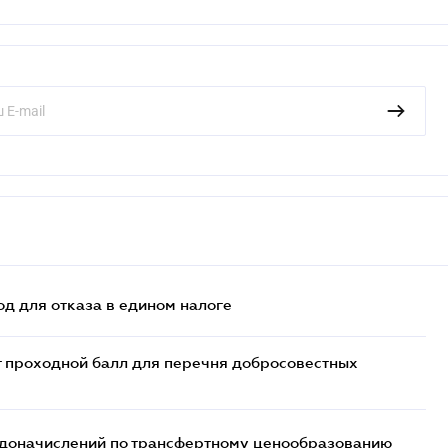
д для отказа в едином налоге
т проходной балл для перечня добросовестных
т доначислений по трансфертному ценообразованию