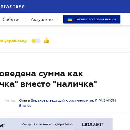
УХГАЛТЕРУ
События
Актуально
Бизнес во время войны
а українську
оведена сумма как
чка" вместо "наличка"
Автор:
Ольга Баранова, ведущий юрист-аналитик ЛІГА:ЗАКОН
Бизнес