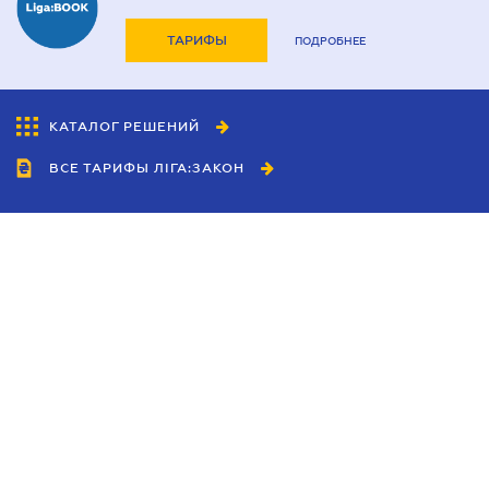
ТАРИФЫ
ПОДРОБНЕЕ
КАТАЛОГ РЕШЕНИЙ
ВСЕ ТАРИФЫ ЛІГА:ЗАКОН
Сотрудничество
Агенты
Дилеры
Политика
конфиденциальности
Условия использования
сайта
Реклама
Блог