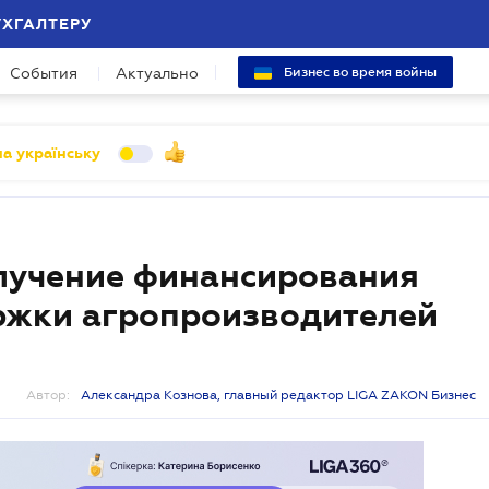
УХГАЛТЕРУ
События
Актуально
Бизнес во время войны
а українську
лучение финансирования
ржки агропроизводителей
Автор:
Александра Кознова, главный редактор LIGA ZAKON Бизнес