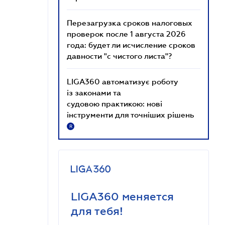
Перезагрузка сроков налоговых
проверок после 1 августа 2026
года: будет ли исчисление сроков
давности "с чистого листа"?
LIGA360 автоматизує роботу
із законами та
судовою практикою: нові
інструменти для точніших рішень
R
LIGA360 меняется
для тебя!