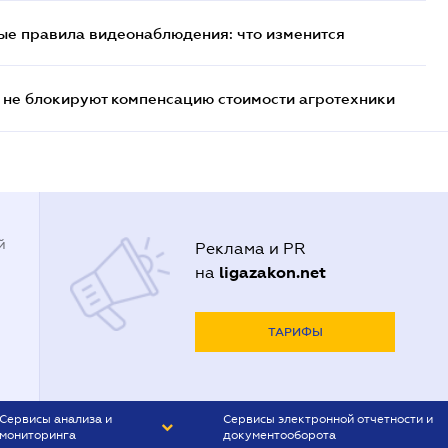
ые правила видеонаблюдения: что изменится
 не блокируют компенсацию стоимости агротехники
й
Реклама и PR
ligazakon.net
на
ТАРИФЫ
Сервисы анализа и
Сервисы электронной отчетности и
мониторинга
документооборота