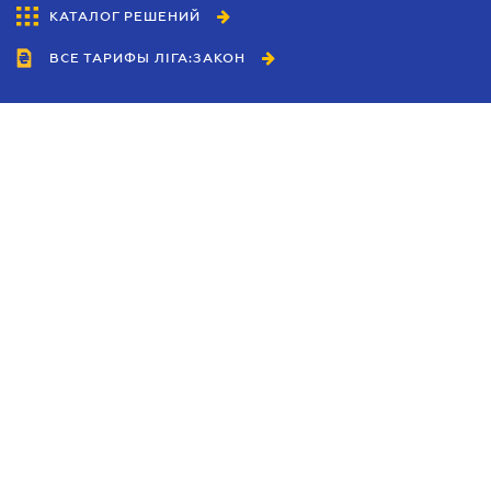
КАТАЛОГ РЕШЕНИЙ
ВСЕ ТАРИФЫ ЛІГА:ЗАКОН
Сотрудничество
Агенты
Дилеры
Политика
конфиденциальности
Условия использования
сайта
Реклама
Блог
Новости компании
Руководства
Каталоги компаний