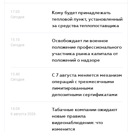
17.05
Кому будет принадлежать
Сегодня
тепловой пункт, установленный
за средства теплопоставщика
15.10
Освобождает ли военное
Сегодня
положение профессионального
участника рынка капитала от
положений о надзоре
13.40
С 7 августа меняется механизм
Сегодня
операций с трехмесячными
лимитированными
депозитными сертификатами
14.04
Табачные компании ожидают
6 августа 2026
новые правила
видеонаблюдения: что
изменится