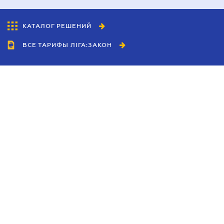
КАТАЛОГ РЕШЕНИЙ
ВСЕ ТАРИФЫ ЛІГА:ЗАКОН
Сотрудничество
Агенты
Дилеры
Политика
конфиденциальности
Условия использования
сайта
Реклама
Блог
Новости компании
Руководства