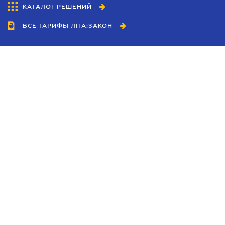
КАТАЛОГ РЕШЕНИЙ
ВСЕ ТАРИФЫ ЛІГА:ЗАКОН
Сотрудничество
Агенты
Дилеры
Политика
конфиденциальности
Условия использования
сайта
Реклама
Блог
Новости компании
Руководства
Каталоги компаний