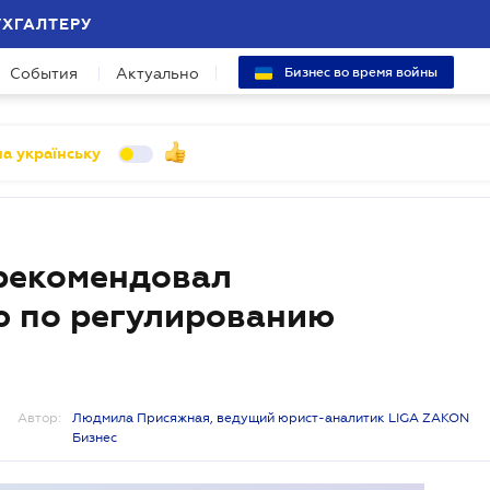
УХГАЛТЕРУ
События
Актуально
Бизнес во время войны
а українську
 рекомендовал
ю по регулированию
Автор:
Людмила Присяжная, ведущий юрист-аналитик LIGA ZAKON
Бизнес