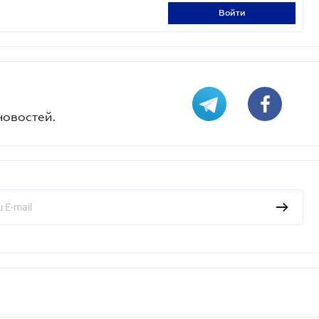
войти
новостей.