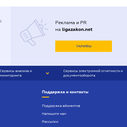
й
Реклама и PR
ligazakon.net
на
ТАРИФЫ
Сервисы анализа и
Сервисы электронной отчетности и
мониторинга
документооборота
CONTR AGENT
Liga:REPORT
Поддержка и контакты
SMS-МАЯК
VERDICTUM
Поддержка абонентов
Напишите нам
SEMANTRUM
Рассылки
SMS-МАЯК ИПОТЕКА