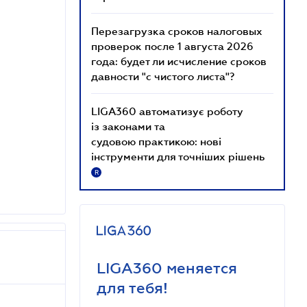
Перезагрузка сроков налоговых
проверок после 1 августа 2026
года: будет ли исчисление сроков
давности "с чистого листа"?
LIGA360 автоматизує роботу
із законами та
судовою практикою: нові
інструменти для точніших рішень
R
LIGA360 меняется
для тебя!