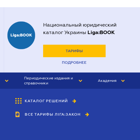
Национальный юридический
Liga:BOOK
каталог Украины
ТАРИФЫ
ПОДРОБНЕЕ
Периодические издания и
Академия
справочники
ЮРИСТ&ЗАКОН
АКАДЕМИЯ ЛІГА:ЗАКОН
КАТАЛОГ РЕШЕНИЙ
БУХГАЛТЕР&ЗАКОН
ВСЕ ТАРИФЫ ЛІГА:ЗАКОН
ВЕСТНИК МСФО
ИНТЕРБУХ
ЛИЧНЫЙ ЭКСПЕРТ