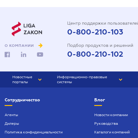
Центр поддержки пользователе
0-800-210-103
Подбор продуктов и решений
О КОМПАНИИ
0-800-210-102
Новостные
Информационно-правовые
порталы
системы
ЮРЛИГА
Право Украины
Сотрудничество
Блог
БИЗНЕС
ГРАНД
БУХГАЛТЕР.ua
ПРАЙМ
Агенты
Новости компании
Дилеры
Руководства
БУХГАЛТЕР ПРОФ
Политика конфиденциальности
Каталоги компаний
ЮРИСТ ПРОФ