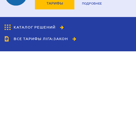
ТАРИФЫ
ПОДРОБНЕЕ
КАТАЛОГ РЕШЕНИЙ
ВСЕ ТАРИФЫ ЛІГА:ЗАКОН
Сотрудничество
Агенты
Дилеры
Политика
конфиденциальности
Условия использования
сайта
Реклама
Блог
Новости компании