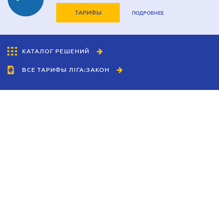
ТАРИФЫ
ПОДРОБНЕЕ
КАТАЛОГ РЕШЕНИЙ
ВСЕ ТАРИФЫ ЛІГА:ЗАКОН
Сотрудничество
Агенты
Дилеры
Политика
конфиденциальности
Условия использования
сайта
Реклама
Блог