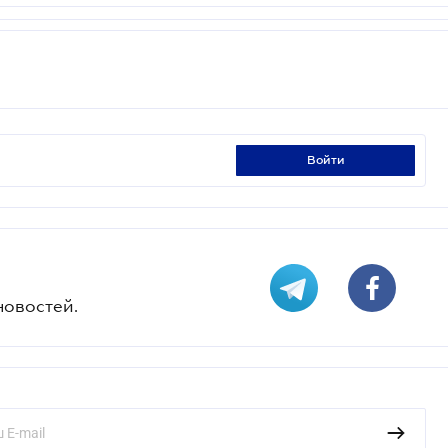
войти
новостей.