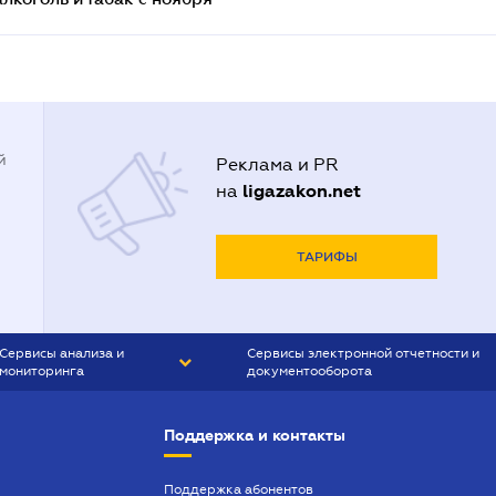
й
Реклама и PR
ligazakon.net
на
ТАРИФЫ
Сервисы анализа и
Сервисы электронной отчетности и
мониторинга
документооборота
CONTR AGENT
Liga:REPORT
Поддержка и контакты
SMS-МАЯК
VERDICTUM
Поддержка абонентов