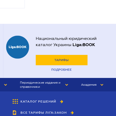
Национальный юридический
Liga:BOOK
каталог Украины
ТАРИФЫ
ПОДРОБНЕЕ
Периодические издания и
Академия
справочники
ЮРИСТ&ЗАКОН
АКАДЕМИЯ ЛІГА:ЗАКОН
КАТАЛОГ РЕШЕНИЙ
БУХГАЛТЕР&ЗАКОН
ВСЕ ТАРИФЫ ЛІГА:ЗАКОН
ВЕСТНИК МСФО