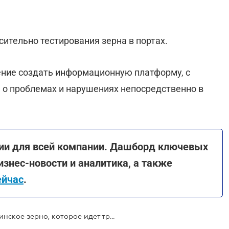
ительно тестирования зерна в портах.
ение создать информационную платформу, с
о проблемах и нарушениях непосредственно в
ии для всей компании. Дашборд ключевых
изнес-новости и аналитика, а также
ейчас
.
Польша будет проверять все украинское зерно, которое идет транзитом через ее территорию