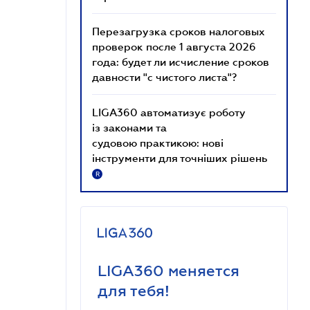
Перезагрузка сроков налоговых
проверок после 1 августа 2026
года: будет ли исчисление сроков
давности "с чистого листа"?
LIGA360 автоматизує роботу
із законами та
судовою практикою: нові
інструменти для точніших рішень
R
LIGA360 меняется
для тебя!