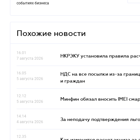
событиях бизнеса
Похожие новости
16.01
НКРЭКУ установила правила расче
7 августа 2026
16.05
НДС на все посылки из-за грани
5 августа 2026
и граждан
12.12
Минфин обязал вносить IMEI см
5 августа 2026
14.14
За неподачу подтверждения льго
4 августа 2026
12.35
Как изменится расчет акциза за 