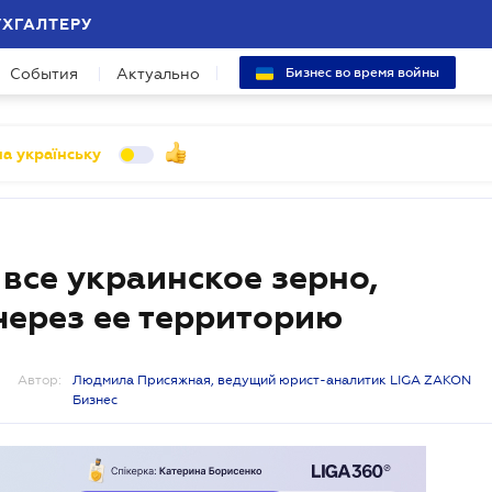
УХГАЛТЕРУ
События
Актуально
Бизнес во время войны
а українську
все украинское зерно,
через ее территорию
Автор:
Людмила Присяжная, ведущий юрист-аналитик LIGA ZAKON
Бизнес