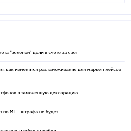
та "зеленой" доли в счете за свет
цы: как изменится растаможивание для маркетплейсов
артфонов в таможенную декларацию
т по МТП штрафа не будет
алкоголь и табак с ноября