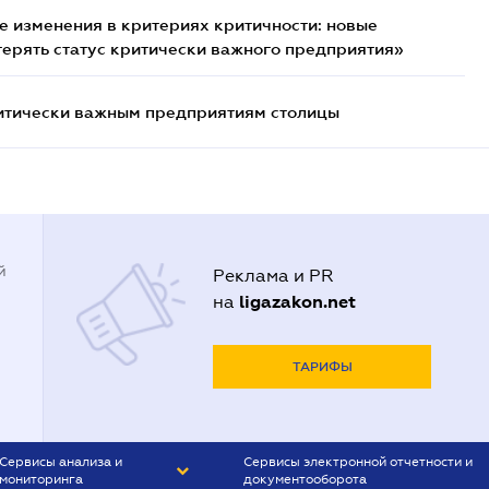
 изменения в критериях критичности: новые
терять статус критически важного предприятия»
итически важным предприятиям столицы
й
Реклама и PR
ligazakon.net
на
ТАРИФЫ
Сервисы анализа и
Сервисы электронной отчетности и
мониторинга
документооборота