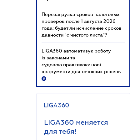
Перезагрузка сроков налоговых
проверок после 1 августа 2026
года: будет ли исчисление сроков
давности "с чистого листа"?
LIGA360 автоматизує роботу
із законами та
судовою практикою: нові
інструменти для точніших рішень
R
LIGA360 меняется
для тебя!