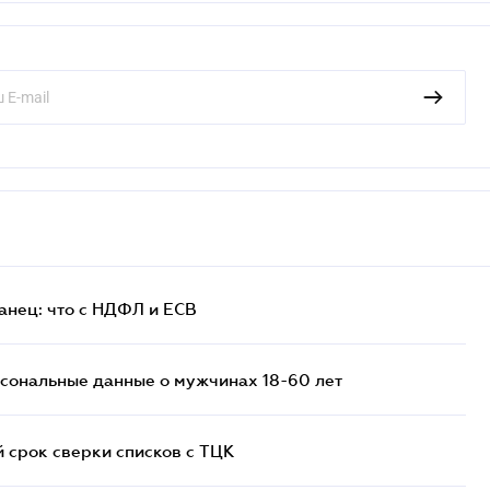
анец: что с НДФЛ и ЕСВ
сональные данные о мужчинах 18-60 лет
й срок сверки списков c ТЦК