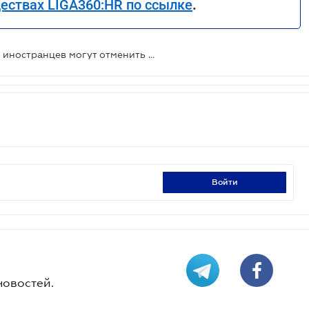
ествах LIGA360:HR по ссылке
.
Разрешение на применение труда иностранцев могут отменить - проект
войти
новостей.