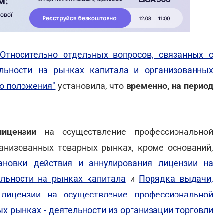
Относительно отдельных вопросов, связанных с
льности на рынках капитала и организованных
о положения"
установила, что
временно, на период
ицензии
на осуществление профессиональной
ганизованных товарных рынках, кроме оснований,
ановки действия и аннулирования лицензии на
льности на рынках капитала
и
Порядка выдачи,
 лицензии на осуществление профессиональной
х рынках - деятельности из организации торговли