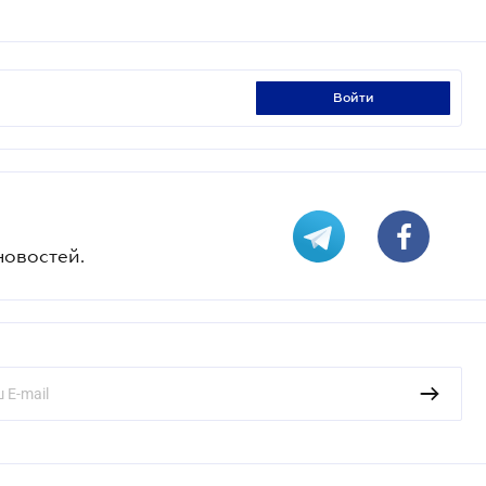
войти
новостей.