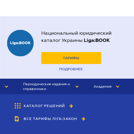
Национальный юридический
Liga:BOOK
каталог Украины
ТАРИФЫ
ПОДРОБНЕЕ
Периодические издания и
Академия
справочники
ЮРИСТ&ЗАКОН
АКАДЕМИЯ ЛІГА:ЗАКОН
КАТАЛОГ РЕШЕНИЙ
БУХГАЛТЕР&ЗАКОН
ВСЕ ТАРИФЫ ЛІГА:ЗАКОН
ВЕСТНИК МСФО
ИНТЕРБУХ