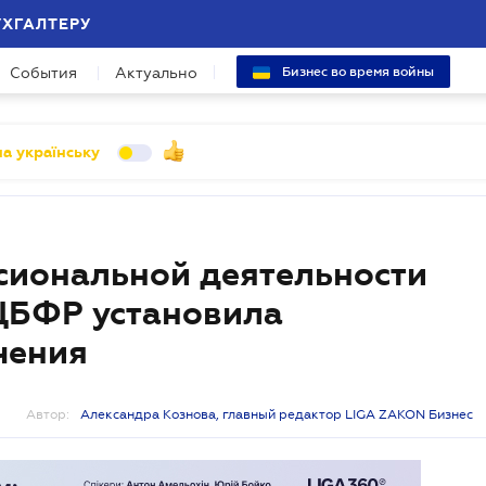
УХГАЛТЕРУ
События
Актуально
Бизнес во время войны
а українську
сиональной деятельности
ЦБФР установила
чения
Автор:
Александра Кознова, главный редактор LIGA ZAKON Бизнес