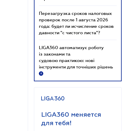
Перезагрузка сроков налоговых
проверок после 1 августа 2026
года: будет ли исчисление сроков
давности "с чистого листа"?
LIGA360 автоматизує роботу
із законами та
судовою практикою: нові
інструменти для точніших рішень
R
LIGA360 меняется
для тебя!