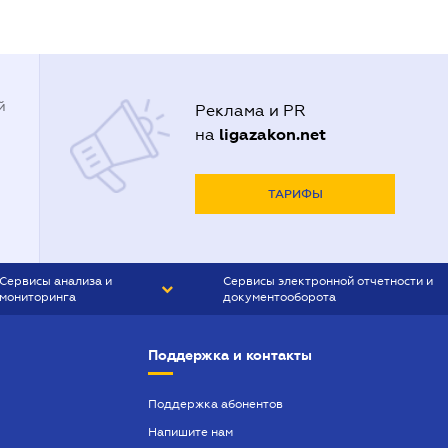
й
Реклама и PR
ligazakon.net
на
ТАРИФЫ
Сервисы анализа и
Сервисы электронной отчетности и
мониторинга
документооборота
CONTR AGENT
Liga:REPORT
Поддержка и контакты
SMS-МАЯК
VERDICTUM
Поддержка абонентов
Напишите нам
SEMANTRUM