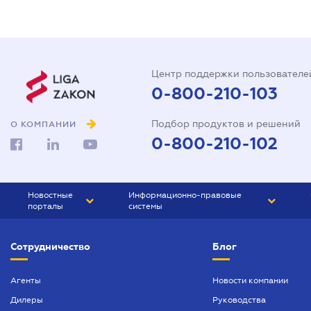
Центр поддержки пользователе
0-800-210-103
Подбор продуктов и решений
О КОМПАНИИ
0-800-210-102
Новостные
Информационно-правовые
порталы
системы
ЮРЛИГА
Право Украины
Сотрудничество
Блог
БИЗНЕС
ГРАНД
БУХГАЛТЕР.ua
ПРАЙМ
Агенты
Новости компании
Дилеры
Руководства
БУХГАЛТЕР ПРОФ