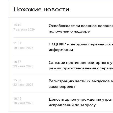
Похожие новости
15.10
Освобождает ли военное положен
7 августа 2026
положений о надзоре
11.09
НКЦПФР утвердила перечень осн
10 июля 2026
информации
16.57
Санкции против депозитарного 
23 июня 2026
режим приостановления операц
15.08
Регистрацию частных выпусков а
22 июня 2026
законопроект
16.45
Депозитарное учреждение утрат
18 июня 2026
исправлений по запросу