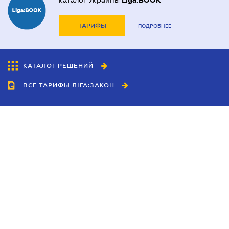
каталог Украины
Liga:BOOK
ТАРИФЫ
ПОДРОБНЕЕ
КАТАЛОГ РЕШЕНИЙ
ВСЕ ТАРИФЫ ЛІГА:ЗАКОН
Сотрудничество
Агенты
Дилеры
Политика
конфиденциальности
Условия использования
сайта
Реклама
Блог