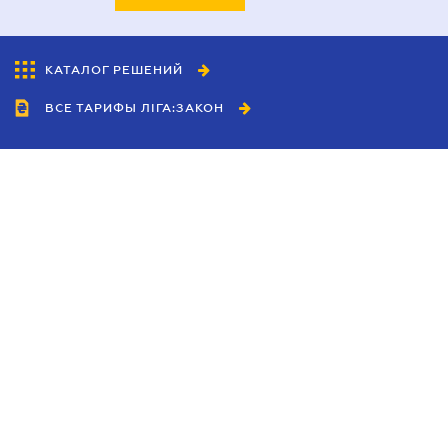
КАТАЛОГ РЕШЕНИЙ
ВСЕ ТАРИФЫ ЛІГА:ЗАКОН
Сотрудничество
Агенты
Дилеры
Политика
конфиденциальности
Условия использования
сайта
Реклама
Блог
Новости компании