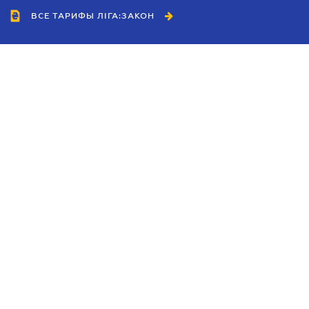
ВСЕ ТАРИФЫ ЛІГА:ЗАКОН
Сотрудничество
Агенты
Дилеры
Политика
конфиденциальности
Условия использования
сайта
Реклама
Блог
Новости компании
Руководства
Каталоги компаний
Темы в центре внимания