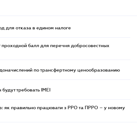
д для отказа в едином налоге
т проходной балл для перечня добросовестных
т доначислений по трансфертному ценообразованию
н будут требовать IMEI
в: як правильно працювати з РРО та ПРРО – у новому