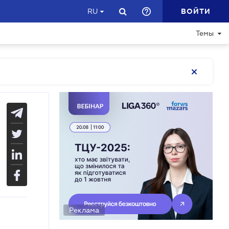
ВОЙТИ
RU
Темы
Реклама