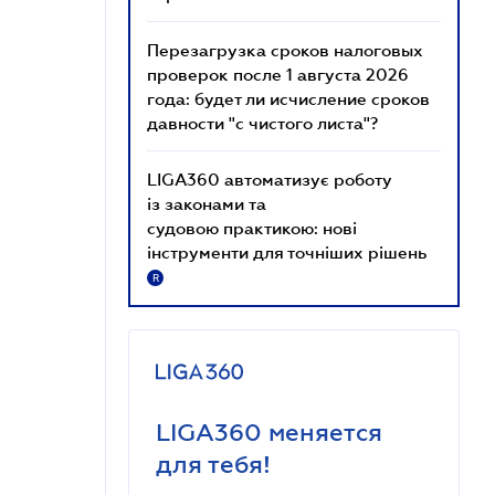
Перезагрузка сроков налоговых
проверок после 1 августа 2026
года: будет ли исчисление сроков
давности "с чистого листа"?
LIGA360 автоматизує роботу
із законами та
судовою практикою: нові
інструменти для точніших рішень
R
LIGA360 меняется
для тебя!