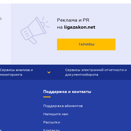
й
Реклама и PR
ligazakon.net
на
ТАРИФЫ
Сервисы анализа и
Сервисы электронной отчетности и
мониторинга
документооборота
CONTR AGENT
Liga:REPORT
Поддержка и контакты
SMS-МАЯК
VERDICTUM
Поддержка абонентов
Напишите нам
SEMANTRUM
Рассылки
SMS-МАЯК ИПОТЕКА
я
Контакты