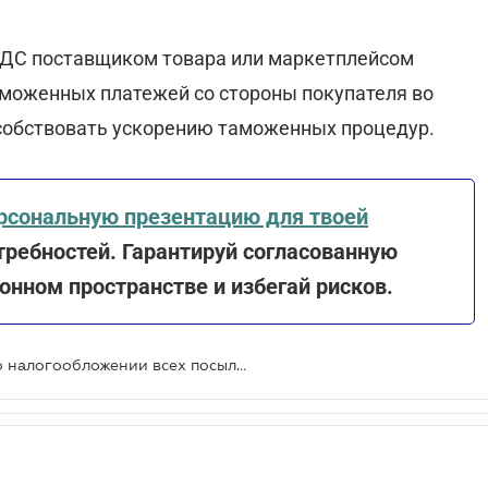
НДС поставщиком товара или маркетплейсом
моженных платежей со стороны покупателя во
собствовать ускорению таможенных процедур.
рсональную презентацию для твоей
ребностей. Гарантируй согласованную
нном пространстве и избегай рисков.
Гетманцев подал законопроекты о налогообложении всех посылок из-за границы