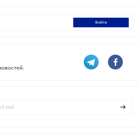
войти
новостей.