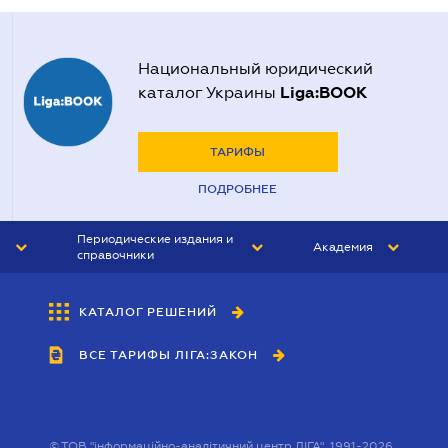
Национальный юридический
Liga:BOOK
каталог Украины
ТАРИФЫ
ПОДРОБНЕЕ
Периодические издания и
Академия
справочники
ЮРИСТ&ЗАКОН
АКАДЕМИЯ ЛІГА:ЗАКОН
КАТАЛОГ РЕШЕНИЙ
БУХГАЛТЕР&ЗАКОН
ВСЕ ТАРИФЫ ЛІГА:ЗАКОН
ВЕСТНИК МСФО
ИНТЕРБУХ
ЛИЧНЫЙ ЭКСПЕРТ
©
ТОВ "інформаційно-аналітичний центр ЛІГА", 1991-2026.