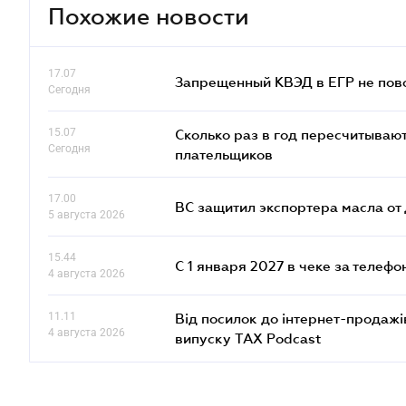
Похожие новости
17.07
Запрещенный КВЭД в ЕГР не пово
Сегодня
15.07
Сколько раз в год пересчитываю
Сегодня
плательщиков
17.00
ВС защитил экспортера масла о
5 августа 2026
15.44
С 1 января 2027 в чеке за телефо
4 августа 2026
11.11
Від посилок до інтернет-продажі
4 августа 2026
випуску TAX Podcast