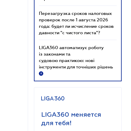
Перезагрузка сроков налоговых
проверок после 1 августа 2026
года: будет ли исчисление сроков
давности "с чистого листа"?
LIGA360 автоматизує роботу
із законами та
судовою практикою: нові
інструменти для точніших рішень
R
LIGA360 меняется
для тебя!