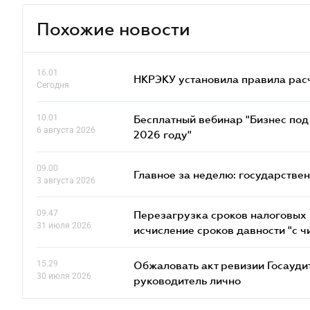
Похожие новости
16.01
НКРЭКУ установила правила расче
Сегодня
10.01
Бесплатный вебинар "Бизнес под 
6 августа 2026
2026 году"
09.00
Главное за неделю: государстве
3 августа 2026
09.47
Перезагрузка сроков налоговых п
31 июля 2026
исчисление сроков давности "с чи
15.29
Обжаловать акт ревизии Госаудит
30 июля 2026
руководитель лично