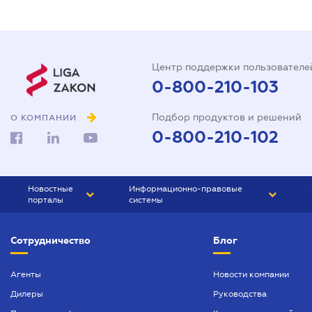
Центр поддержки пользователе
0-800-210-103
Подбор продуктов и решений
О КОМПАНИИ
0-800-210-102
Новостные
Информационно-правовые
порталы
системы
ЮРЛИГА
Право Украины
Сотрудничество
Блог
БИЗНЕС
ГРАНД
БУХГАЛТЕР.ua
ПРАЙМ
Агенты
Новости компании
Дилеры
Руководства
БУХГАЛТЕР ПРОФ