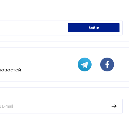
войти
новостей.