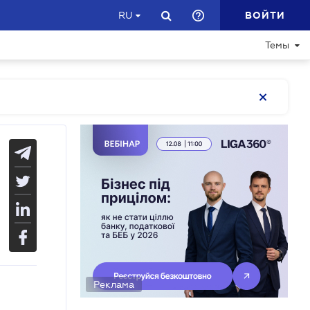
ВОЙТИ
RU
Темы
Реклама