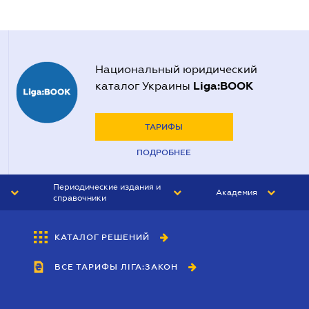
Национальный юридический
Liga:BOOK
каталог Украины
ТАРИФЫ
ПОДРОБНЕЕ
Периодические издания и
Академия
справочники
ЮРИСТ&ЗАКОН
АКАДЕМИЯ ЛІГА:ЗАКОН
КАТАЛОГ РЕШЕНИЙ
БУХГАЛТЕР&ЗАКОН
ВСЕ ТАРИФЫ ЛІГА:ЗАКОН
ВЕСТНИК МСФО
ИНТЕРБУХ