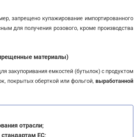
имер, запрещено купажирование импортированного
асным для получения розового, кроме производства
апрещенные материалы)
ля закупоривания емкостей (бутылок) с продуктом
ок, покрытых оберткой или фольгой,
выработанной
ования отрасли
;
я стандартам ЕС
;