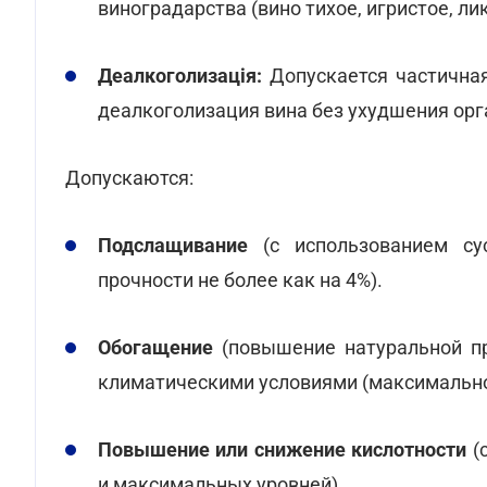
виноградарства (вино тихое, игристое, ли
Деалкоголизація:
Допускается частичная 
деалкоголизация вина без ухудшения орг
Допускаются:
Подслащивание
(с использованием сус
прочности не более как на 4%).
Обогащение
(повышение натуральной пр
климатическими условиями (максимальное
Повышение или снижение кислотности
(
и максимальных уровней).