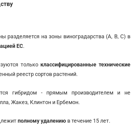
дству
ы разделяется на зоны виноградарства (A, B, C) в
ацией ЕС
.
ьзуются только
классифицированные технические
енный реестр сортов растений.
ется гибридом - прямым производителем и не
лла, Жакез, Клинтон и Ербемон.
одлежит
полному удалению
в течение 15 лет.