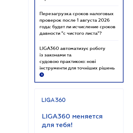
Перезагрузка сроков налоговых
проверок после 1 августа 2026
года: будет ли исчисление сроков
давности "с чистого листа"?
LIGA360 автоматизує роботу
із законами та
судовою практикою: нові
інструменти для точніших рішень
R
LIGA360 меняется
для тебя!