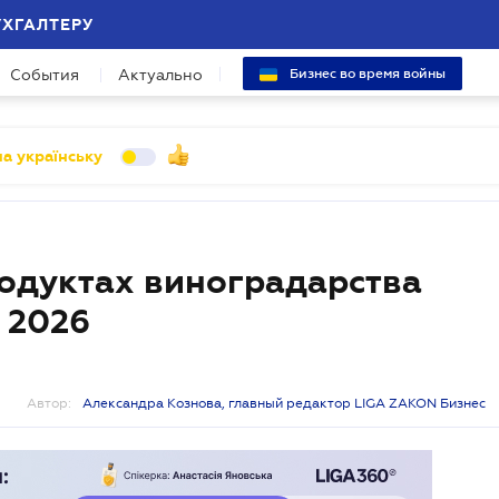
УХГАЛТЕРУ
События
Актуально
Бизнес во время войны
а українську
родуктах виноградарства
я 2026
Автор:
Александра Кознова, главный редактор LIGA ZAKON Бизнес