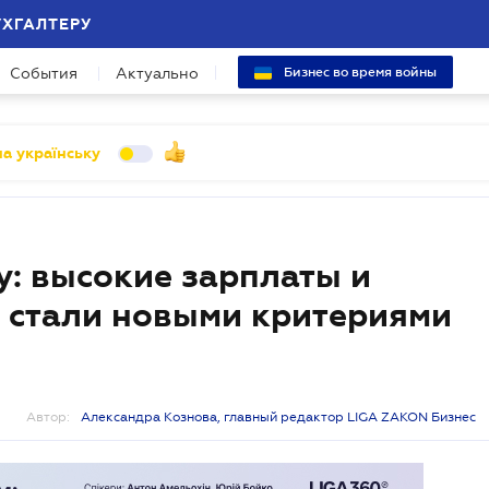
УХГАЛТЕРУ
События
Актуально
Бизнес во время войны
а українську
: высокие зарплаты и
х стали новыми критериями
Автор:
Александра Кознова, главный редактор LIGA ZAKON Бизнес