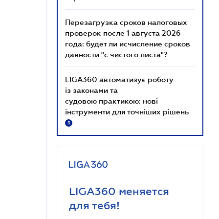
Перезагрузка сроков налоговых
проверок после 1 августа 2026
года: будет ли исчисление сроков
давности "с чистого листа"?
LIGA360 автоматизує роботу
із законами та
судовою практикою: нові
інструменти для точніших рішень
R
LIGA360 меняется
для тебя!