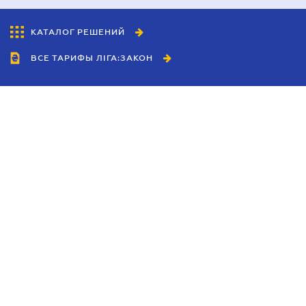
КАТАЛОГ РЕШЕНИЙ
ВСЕ ТАРИФЫ ЛІГА:ЗАКОН
Сотрудничество
Агенты
Дилеры
Политика
конфиденциальности
Условия использования
сайта
Реклама
Блог
Новости компании
Руководства