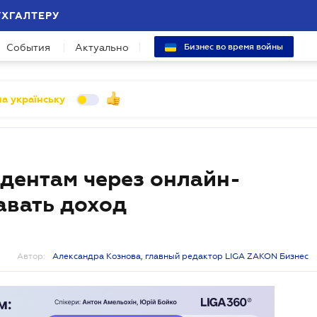
УХГАЛТЕРУ
События
Актуально
Бизнес во время войны
а українську
дентам через онлайн-
авать доход
Автор:
Александра Кознова, главный редактор LIGA ZAKON Бизнес