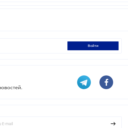
войти
новостей.