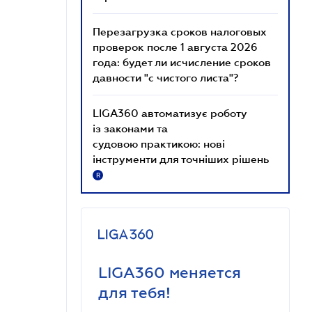
Перезагрузка сроков налоговых
проверок после 1 августа 2026
года: будет ли исчисление сроков
давности "с чистого листа"?
LIGA360 автоматизує роботу
із законами та
судовою практикою: нові
інструменти для точніших рішень
R
LIGA360 меняется
для тебя!