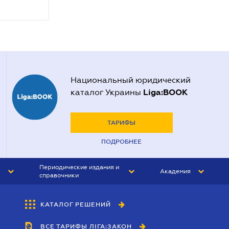
Национальный юридический
Liga:BOOK
каталог Украины
ТАРИФЫ
ПОДРОБНЕЕ
Периодические издания и
Академия
справочники
ЮРИСТ&ЗАКОН
АКАДЕМИЯ ЛІГА:ЗАКОН
КАТАЛОГ РЕШЕНИЙ
БУХГАЛТЕР&ЗАКОН
ВСЕ ТАРИФЫ ЛІГА:ЗАКОН
ВЕСТНИК МСФО