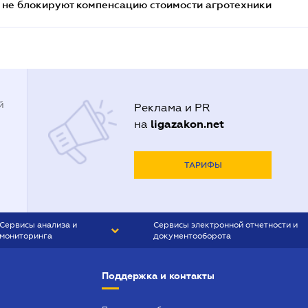
 не блокируют компенсацию стоимости агротехники
й
Реклама и PR
ligazakon.net
на
ТАРИФЫ
Сервисы анализа и
Сервисы электронной отчетности и
мониторинга
документооборота
CONTR AGENT
Liga:REPORT
Поддержка и контакты
SMS-МАЯК
VERDICTUM