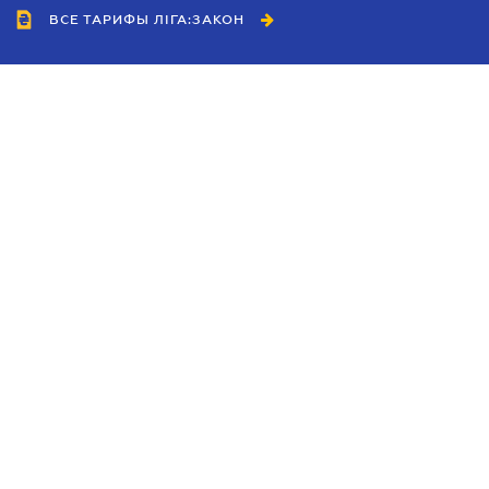
ВСЕ ТАРИФЫ ЛІГА:ЗАКОН
Сотрудничество
Агенты
Дилеры
Политика
конфиденциальности
Условия использования
сайта
Реклама
Блог
Новости компании
Руководства
Каталоги компаний
Темы в центре внимания