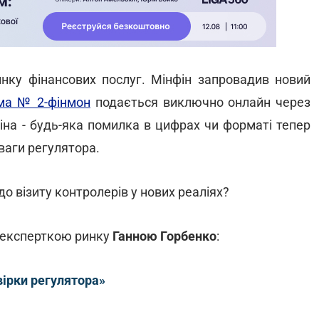
инку фінансових послуг. Мінфін запровадив новий
ма № 2-фінмон
подається виключно онлайн через
іна - будь-яка помилка в цифрах чи форматі тепер
ваги регулятора.
о візиту контролерів у нових реаліях?
ю експерткою ринку
Ганною Горбенко
:
вірки регулятора»