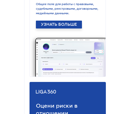
Общее поле для работы с правовыми,
судебными, реестровыми, договорными,
медийными данными.
УЗНАТЬ БОЛЬШЕ
Оцени риски в
отношении