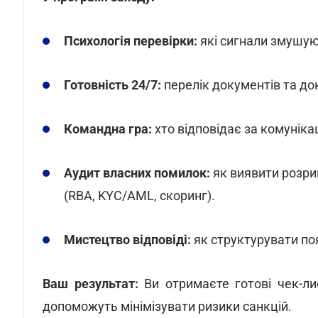
Психологія перевірки:
які сигнали змушую
Готовність 24/7:
перелік документів та до
Командна гра:
хто відповідає за комунікац
Аудит власних помилок:
як виявити розри
(RBA, KYC/AML, скоринг).
Мистецтво відповіді:
як структурувати поя
Ваш результат:
Ви отримаєте готові чек-лис
допоможуть мінімізувати ризики санкцій.