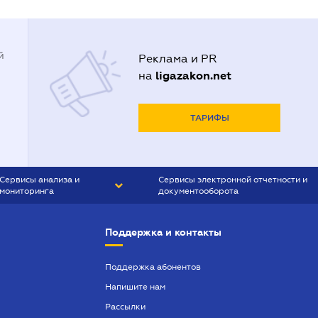
й
Реклама и PR
ligazakon.net
на
ТАРИФЫ
Сервисы анализа и
Сервисы электронной отчетности и
мониторинга
документооборота
CONTR AGENT
Liga:REPORT
Поддержка и контакты
SMS-МАЯК
VERDICTUM
Поддержка абонентов
Напишите нам
SEMANTRUM
Рассылки
SMS-МАЯК ИПОТЕКА