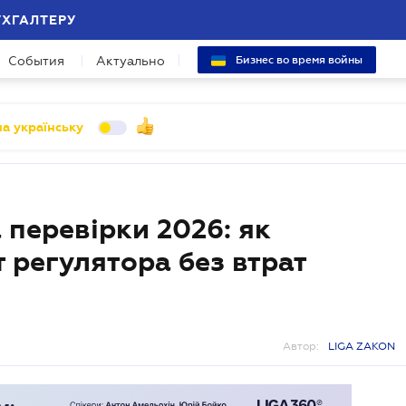
УХГАЛТЕРУ
События
Актуально
Бизнес во время войны
а українську
а перевірки 2026: як
 регулятора без втрат
Автор:
LIGA ZAKON