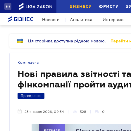
БИЗНЕСУ
ЮРИСТУ
Б
БІЗНЕС
Новости
Аналитика
Интервью
Ця сторінка доступна рідною мовою.
Перейти н
Комплаенс
Нові правила звітності т
фінкомпанії пройти аудит
Пресс-релиз
23 января 2026, 09:34
328
0