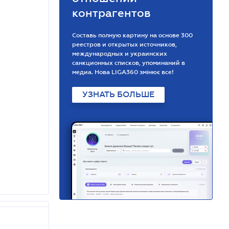
контрагентов
Составь полную картину на основе 300
реестров и открытых источников,
международных и украинских
санкционных списков, упоминаний в
медиа. Нова LIGA360 змінює все!
УЗНАТЬ БОЛЬШЕ