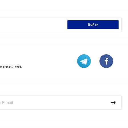
войти
новостей.