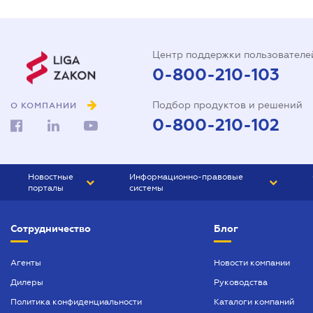
Центр поддержки пользователе
0-800-210-103
Подбор продуктов и решений
О КОМПАНИИ
0-800-210-102
Новостные
Информационно-правовые
порталы
системы
ЮРЛИГА
Право Украины
Сотрудничество
Блог
БИЗНЕС
ГРАНД
БУХГАЛТЕР.ua
ПРАЙМ
Агенты
Новости компании
Дилеры
Руководства
БУХГАЛТЕР ПРОФ
Политика конфиденциальности
Каталоги компаний
ЮРИСТ ПРОФ