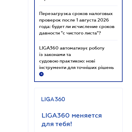
Перезагрузка сроков налоговых
проверок после 1 августа 2026
года: будет ли исчисление сроков
давности "с чистого листа"?
LIGA360 автоматизує роботу
із законами та
судовою практикою: нові
інструменти для точніших рішень
R
LIGA360 меняется
для тебя!