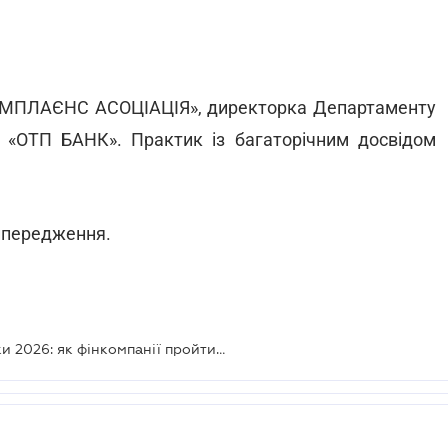
ОМПЛАЄНС АСОЦІАЦІЯ», директорка Департаменту
 «ОТП БАНК». Практик із багаторічним досвідом
випередження.
Нові правила звітності та перевірки 2026: як фінкомпанії пройти аудит регулятора без втрат