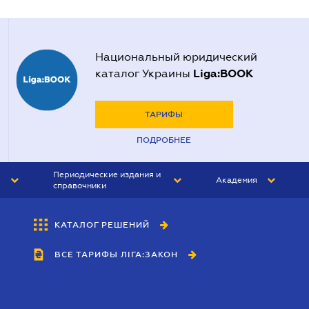
Национальный юридический
Liga:BOOK
каталог Украины
ТАРИФЫ
ПОДРОБНЕЕ
Периодические издания и
Академия
справочники
ЮРИСТ&ЗАКОН
АКАДЕМИЯ ЛІГА:ЗАКОН
КАТАЛОГ РЕШЕНИЙ
БУХГАЛТЕР&ЗАКОН
ВСЕ ТАРИФЫ ЛІГА:ЗАКОН
ВЕСТНИК МСФО
ИНТЕРБУХ
ЛИЧНЫЙ ЭКСПЕРТ