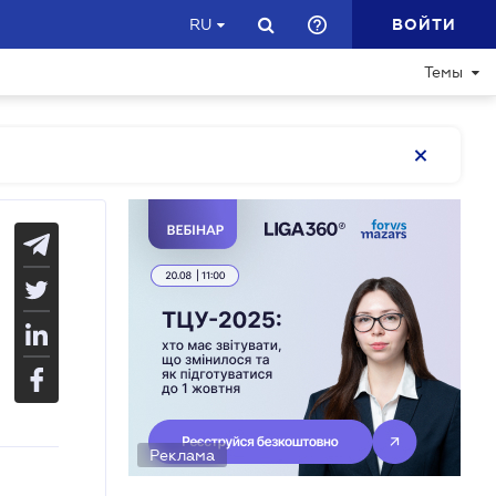
ВОЙТИ
RU
Темы
Реклама