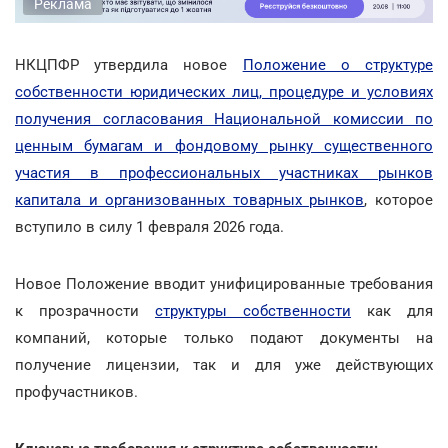
Реклама
НКЦПФР утвердила новое
Положение о структуре
собственности юридических лиц, процедуре и условиях
получения согласования Национальной комиссии по
ценным бумагам и фондовому рынку существенного
участия в профессиональных участниках рынков
капитала и организованных товарных рынков
, которое
вступило в силу 1 февраля 2026 года.
Новое Положение вводит унифицированные требования
к прозрачности
структуры собственности
как для
компаний, которые только подают документы на
получение лицензии, так и для уже действующих
профучастников.