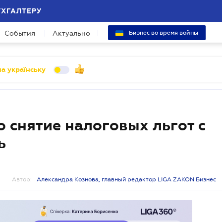
УХГАЛТЕРУ
События
Актуально
Бизнес во время войны
а українську
 снятие налоговых льгот c
ь
Автор:
Александра Кознова, главный редактор LIGA ZAKON Бизнес