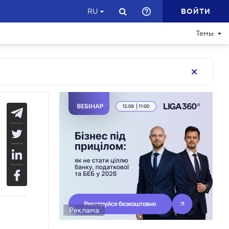
ВОЙТИ
RU
Темы
Реклама