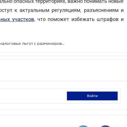
ально опасных территориях, важно понимать новые
ступ к актуальным регуляциям, разъяснениям и
ьных участков
, что поможет избежать штрафов и
Правительство упростило снятие налоговых льгот c разминированных земель
войти