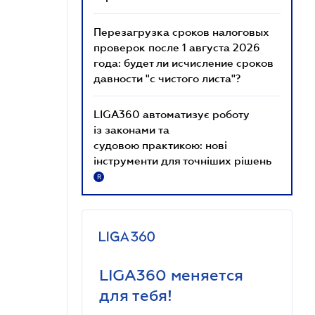
Перезагрузка сроков налоговых
проверок после 1 августа 2026
года: будет ли исчисление сроков
давности "с чистого листа"?
LIGA360 автоматизує роботу
із законами та
судовою практикою: нові
інструменти для точніших рішень
R
LIGA360 меняется
для тебя!