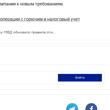
омпании к новым требованиям.
 операции с горючим и налоговый учет
Пожарная безопасность по-новому: МВД обновило правила относительно генераторов
войти