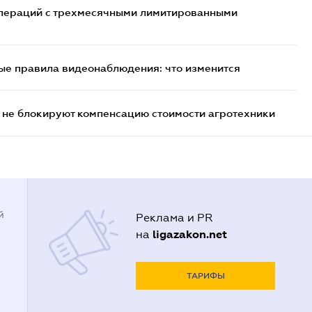
 операций с трехмесячными лимитированными
ые правила видеонаблюдения: что изменится
 не блокируют компенсацию стоимости агротехники
й
Реклама и PR
ligazakon.net
на
ТАРИФЫ