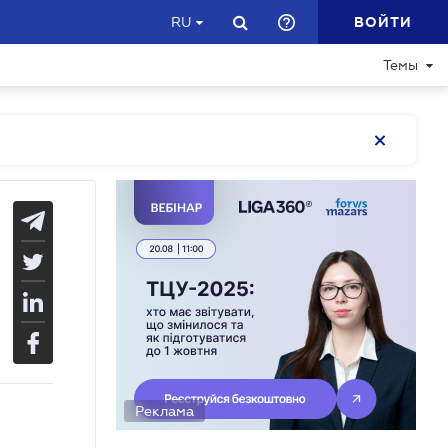
ВОЙТИ
RU
Темы
Реклама