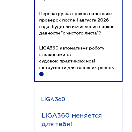
Перезагрузка сроков налоговых
проверок после 1 августа 2026
года: будет ли исчисление сроков
давности "с чистого листа"?
LIGA360 автоматизує роботу
із законами та
судовою практикою: нові
інструменти для точніших рішень
R
LIGA360 меняется
для тебя!