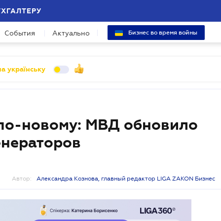
УХГАЛТЕРУ
События
Актуально
Бизнес во время войны
а українську
по-новому: МВД обновило
енераторов
Автор:
Александра Кознова, главный редактор LIGA ZAKON Бизнес